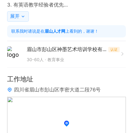
3. 有英语教学经验者优先

4.可接受应届毕业生

展开
工作时间

联系我时请说是在
眉山人才网
上看到的，谢谢！
8:30-12:00，14:00-18:00
眉山市彭山区神墨艺术培训学校有限公司
认证
30-60人
教育事业
工作地址
四川省眉山市彭山区李密大道二段76号