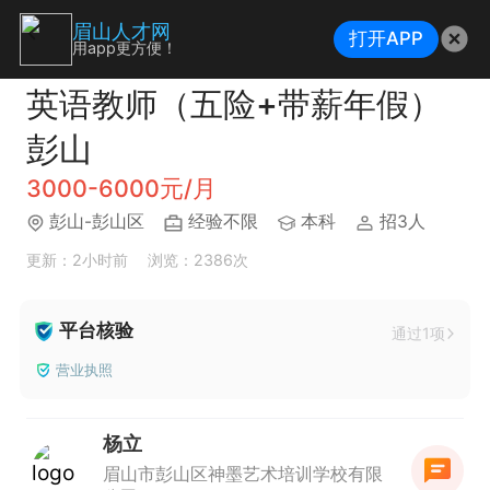
眉山人才网
打开APP
用app更方便！
英语教师（五险+带薪年假）
彭山
3000-6000元/月
彭山-彭山区
经验不限
本科
招3人
更新：2小时前
浏览：2386次
平台核验
通过1项
营业执照
杨立
眉山市彭山区神墨艺术培训学校有限