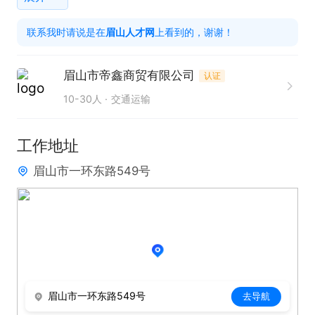
任职要求：

联系我时请说是在
眉山人才网
上看到的，谢谢！
1. 需具备出色的口头表达能力，发音清晰标准，能够
流畅、准确地传递产品信息并与粉丝进行有效沟通交
眉山市帝鑫商贸有限公司
认证
流。

10-30人
交通运输
2. 性格开朗，擅长聊天，能快速与粉丝建立良好互动
关系，激发粉丝兴趣与购买欲望。

工作地址
眉山市一环东路549号
平时不常在线，有意者投递简历后请直接电话联系。
眉山市一环东路549号
去导航