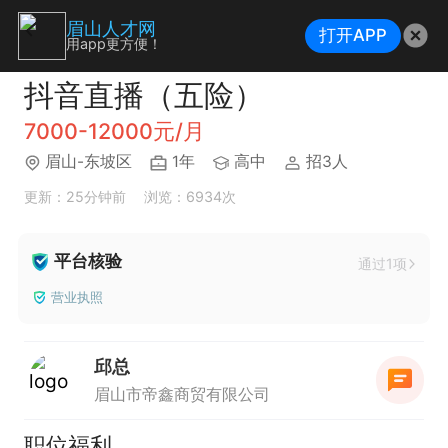
眉山人才网
打开APP
用app更方便！
抖音直播（五险）
7000-12000元/月
眉山-东坡区
1年
高中
招3人
更新：25分钟前
浏览：6934次
平台核验
通过1项
营业执照
邱总
眉山市帝鑫商贸有限公司
职位福利