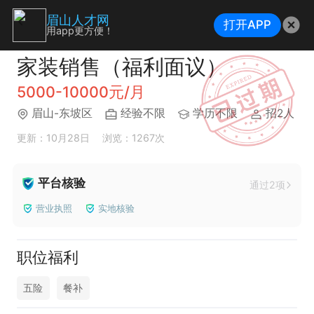
眉山人才网
打开APP
用app更方便！
家装销售（福利面议）
5000-10000元/月
眉山-东坡区
经验不限
学历不限
招2人
更新：10月28日
浏览：1267次
平台核验
通过2项
营业执照
实地核验
职位福利
五险
餐补