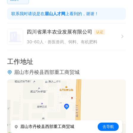
客户。

联系我时请说是在
眉山人才网
上看到的，谢谢！
3. 熟练掌握客户关系维护技巧，确保客户长期稳定合
作。

四川省果丰农业发展有限公司
认证
4. 持有驾驶证，能够熟练驾驶车辆，满足工作出行需
30-60人
兽医兽药、饲料、有机肥料
求。

工作地址
本岗位提供五险、交通补助、话补、节日福利、带薪
眉山市丹棱县西部重工商贸城
年假、免费培训及晋升空间，公司拥有广阔平台与发
展空间，诚邀有志之士加入果丰农业销售团队，共创
辉煌！
眉山市丹棱县西部重工商贸城
去导航