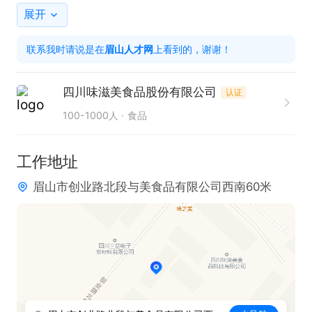
生产效率。

展开
5. 参与产品测试与评估，确保产品契合食品安全标准
联系我时请说是在
眉山人才网
上看到的，谢谢！
及质量要求。

6. 洞悉市场趋势，关注行业动态，为公司产品策略提
四川味滋美食品股份有限公司
认证
供专业建议。

100-1000人
食品
任职要求：

工作地址
1. 食品科学、生物工程等相关专业本科及以上学历。

眉山市创业路北段与美食品有限公司西南60米
2. 对食品研发兴趣浓厚，具备卓越的创新思维与问题
解决能力。

3. 熟练掌握食品加工技术、化学分析方法及相关实验
技能。

4. 拥有一定项目管理能力，可独立完成产品研发任
务。
