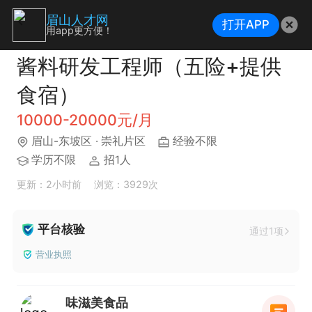
眉山人才网
打开APP
用app更方便！
酱料研发工程师（五险+提供
食宿）
10000-20000元/月
眉山-东坡区
· 崇礼片区
经验不限
学历不限
招1人
更新：2小时前
浏览：3929次
平台核验
通过1项
营业执照
味滋美食品