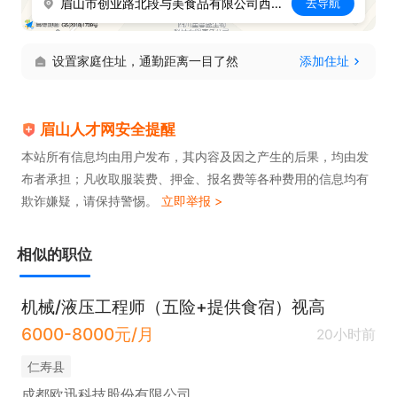
眉山市创业路北段与美食品有限公司西南60米
去导航
5. 具备良好团队合作精神，能高效沟通协调跨部门工
作。

设置家庭住址，通勤距离一目了然
添加住址
6. 有食品研发经验者优先。
眉山人才网安全提醒
本站所有信息均由用户发布，其内容及因之产生的后果，均由发
布者承担；凡收取服装费、押金、报名费等各种费用的信息均有
欺诈嫌疑，请保持警惕。
立即举报 >
相似的职位
机械/液压工程师（五险+提供食宿）视高
6000-8000元/月
20小时前
仁寿县
成都欧迅科技股份有限公司