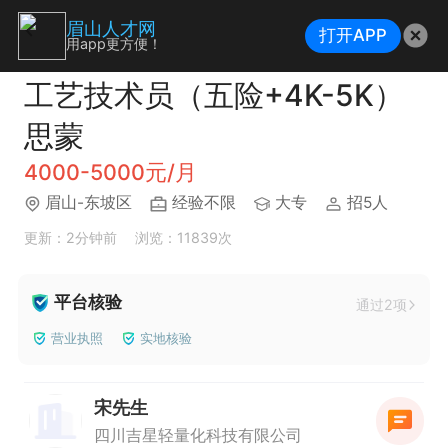
眉山人才网
打开APP
用app更方便！
工艺技术员（五险+4K-5K）
思蒙
4000-5000元/月
眉山-东坡区
经验不限
大专
招5人
更新：2分钟前
浏览：11839次
平台核验
通过2项
营业执照
实地核验
宋先生
四川吉星轻量化科技有限公司