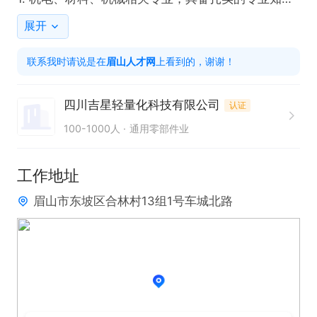
识。

展开
2. 熟练掌握工艺技术，能够独立完成工艺任务。

联系我时请说是在
眉山人才网
上看到的，谢谢！
3. 具备良好的问题解决能力和沟通协调能力。

四川吉星轻量化科技有限公司
认证
福利待遇：

100-1000人
通用零部件业
- 五险、住房公积金、加班补助、餐补、节日福利、
工作餐、年终奖、免费培训、晋升空间一应俱全。
工作地址
眉山市东坡区合林村13组1号车城北路