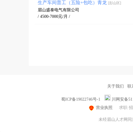
生产车间普工（五险+包吃）青龙
[彭山区]
眉山盛泰电气有限公司
/ 4500-7000元/月 /
关于我们
联
蜀ICP备19022746号-1
川网安备5114
营业执照
求职·
未经眉山人才网同意，