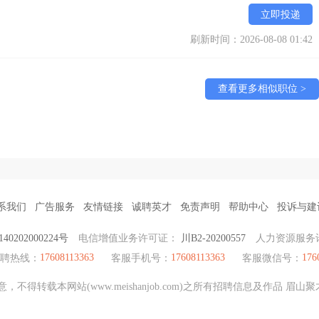
立即投递
刷新时间：2026-08-08 01:42
查看更多相似职位 >
系我们
广告服务
友情链接
诚聘英才
免责声明
帮助中心
投诉与建
0202000224号
电信增值业务许可证：
川B2-20200557
人力资源服务
17608113363
17608113363
176
招聘热线：
客服手机号：
客服微信号：
不得转载本网站(www.meishanjob.com)之所有招聘信息及作品 