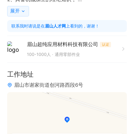
年终奖增加0-2月薪资
展开
联系我时请说是在
眉山人才网
上看到的，谢谢！
眉山超纯应用材料科技有限公司
认证
100-1000人
通用零部件业
工作地址
眉山市谢家街道创河路西段6号