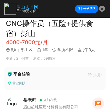
眉山人才网
打开APP
用app更方便！
CNC操作员（五险+提供食
宿）彭山
4000-7000元/月
彭山-彭山区
1年
学历不限
招10人
更新：2小时前
浏览：6989次
平台核验
通过1项
营业执照
岳老师
当前在线
眉山超纯应用材料科技有限公司