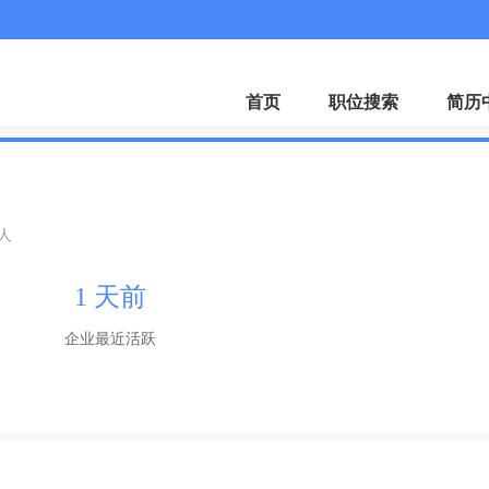
微
首页
职位搜索
简历
0人
1 天前
企业最近活跃