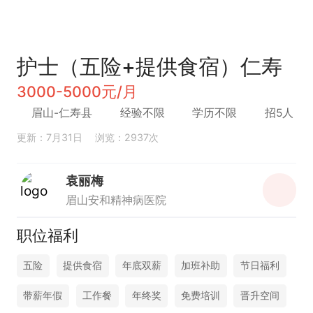
护士（五险+提供食宿）仁寿
3000-5000元/月
眉山-仁寿县
经验不限
学历不限
招5人
更新：7月31日
浏览：2937次
袁丽梅
眉山安和精神病医院
职位福利
五险
提供食宿
年底双薪
加班补助
节日福利
带薪年假
工作餐
年终奖
免费培训
晋升空间