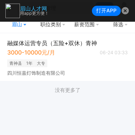
搜索
眉山人才网
打开APP
地图
用app更方便！
眉山
职位类别
薪资范围
筛选
融媒体运营专员（五险+双休）青神
3000-10000元/月
06-24 03:33
青神县
1年
大专
四川恒嘉灯饰制造有限公司
没有更多了