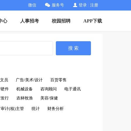
微信
服务号
登录
|
注册
中心
人事招考
校园招聘
APP下载
搜 索
文员
广告/美术/设计
百货零售
/硬件
机械设备
咨询顾问
电子通讯
/发行
农林牧渔
美容/保健
审计(核)主管
统计
财务分析