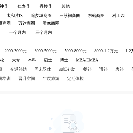
神县
仁寿县
丹棱县
其他
太和片区
追梦城商圈
三苏祠商圈
东站商圈
科工园
丽商圈
万达商圈
雕像商圈
一个月内
三个月内
2000-3000元
3000-5000元
5000-8000元
8000-1.2万元
1.
技校
大专
本科
硕士
博士
MBA/EMBA
薪
交通补助
周末双休
加班补助
餐补
话补
房补
费培训
晋升空间
年度旅游
定期体检