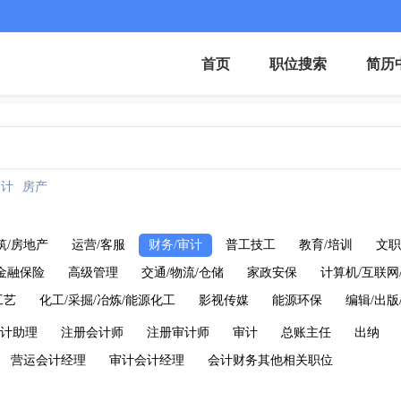
首页
职位搜索
简历
会计
房产
筑/房地产
运营/客服
财务/审计
普工技工
教育/培训
文职
金融保险
高级管理
交通/物流/仓储
家政安保
计算机/互联网
工艺
化工/采掘/冶炼/能源化工
影视传媒
能源环保
编辑/出版
计助理
注册会计师
注册审计师
审计
总账主任
出纳
营运会计经理
审计会计经理
会计财务其他相关职位