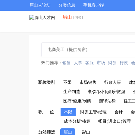
眉山人论坛
分类信息
手机客户端
眉山
[切换]
热门推荐：
销售
人事
客服
市场
财务
行政
职位类别
不限
市场销售
行政人事
建
生产制造
餐饮/休闲/娱乐/旅游
医疗/健康/制药
翻译法律
轻工
职 位
不限
财务主管/经理
会计
会
成本分析/核算
帐目(进出口)管理
分站筛选
眉山
彭山