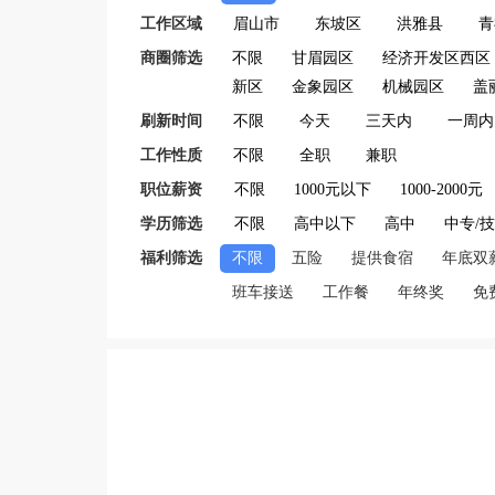
工作区域
眉山市
东坡区
洪雅县
青
商圈筛选
不限
甘眉园区
经济开发区西区
新区
金象园区
机械园区
盖
刷新时间
不限
今天
三天内
一周内
工作性质
不限
全职
兼职
职位薪资
不限
1000元以下
1000-2000元
学历筛选
不限
高中以下
高中
中专/
福利筛选
不限
五险
提供食宿
年底双
班车接送
工作餐
年终奖
免