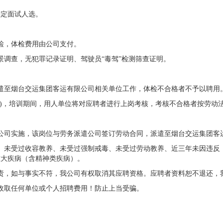
确定面试人选。
检，体检费用由公司支付。
景调查，无犯罪记录证明、驾驶员“毒驾”检测筛查证明。
遣至烟台交运集团客运有限公司相关单位工作，体检不合格者不予以聘用
个月)，培训期间，用人单位将对应聘者进行上岗考核，考核不合格者按劳动
公司实施，该岗位与劳务派遣公司签订劳动合同，派遣至烟台交运集团客
）未受过收容教养、未受过强制戒毒、未受过劳动教养、近三年未因违反
重大疾病（含精神类疾病）。
责，如与事实不符，我公司有权取消其应聘资格。应聘者资料恕不退还，
收取任何单位或个人招聘费用！防止上当受骗。