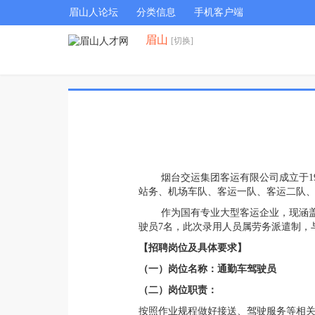
眉山人论坛
分类信息
手机客户端
眉山
[切换]
烟台交运集团客运有限公司成立于199
站务、机场车队、客运一队、客运二队、
作为国有专业大型客运企业，现涵盖道
驶员7名，此次录用人员属劳务派遣制，
【招聘岗位及具体要求】
（一）岗位名称：通勤车驾驶员
（二）岗位职责：
按照作业规程做好接送、驾驶服务等相