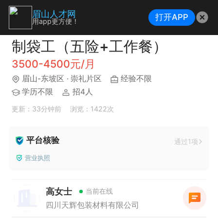
眉山人才网
打开APP
用app更方便！
制袋工（五险+工作餐）
3500-4500元/月
眉山-东坡区
· 崇礼片区
经验不限
学历不限
招4人
更新：33分钟前
浏览：1422次
平台核验
通过1项
营业执照
高女士
当前在线
四川天辉包装材料有限公司