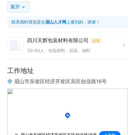
3. 工作细致，责任心强

展开
4.上班时间8点到6点，免费工作餐
联系我时请说是在
眉山人才网
上看到的，谢谢！
四川天辉包装材料有限公司
认证
30-60人
包装材料、容器、辅料
工作地址
眉山市东坡区经济开发区东区创业路16号
眉山市东坡区经济开发区东区创业路16号
去导航