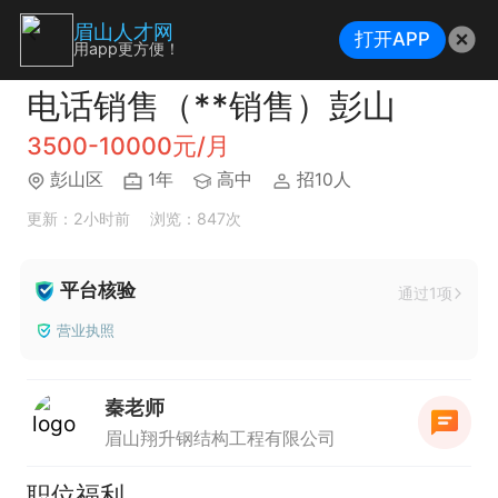
眉山人才网
打开APP
用app更方便！
电话销售（**销售）彭山
3500-10000元/月
彭山区
1年
高中
招10人
更新：2小时前
浏览：847次
平台核验
通过1项
营业执照
秦老师
眉山翔升钢结构工程有限公司
职位福利