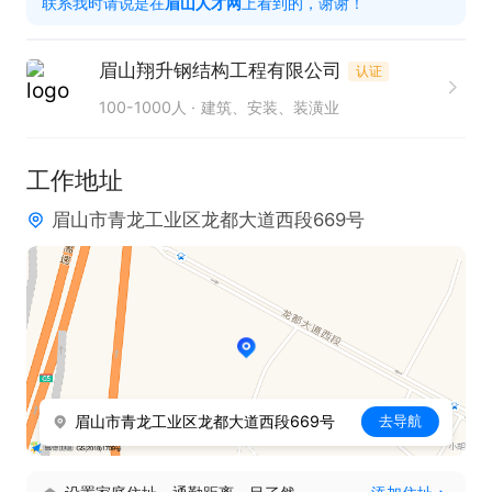
联系我时请说是在
眉山人才网
上看到的，谢谢！
周一至周五8:00-12:00，13:30-17:30

眉山翔升钢结构工程有限公司
认证
五险，节假日福利，带薪年假
100-1000人
建筑、安装、装潢业
工作地址
眉山市青龙工业区龙都大道西段669号
眉山市青龙工业区龙都大道西段669号
去导航