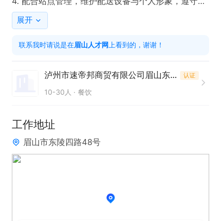
4. 配合站点管理，维护配送设备与个人形象，遵守公
司规章制度。  

展开
5. 积极参与团队协作，提升整体配送效率与客户满意
联系我时请说是在
眉山人才网
上看到的，谢谢！
度。  

任职要求  

泸州市速帝邦商贸有限公司眉山东坡区分公司
认证
1. 持有效身份证件，无犯罪记录。  

10-30人
餐饮
2. 具备基本的电动车驾驶技能，熟悉智能手机操作及
导航功能。  

工作地址
3. 能适应户外工作环境，具备良好的沟通能力和服务
眉山市东陵四路48号
意识。  

4. 持有合法驾驶证者优先，具备一定抗压能力与责任
心。  

5. 无不良信用记录，能长期稳定工作，接受**排班。  

6. 有配送经验或相关行业经验者优先考虑，可快速上