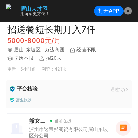
眉山人才网
打开APP
用app更方便！
招送餐短长期月入7仟
5000-8000元/月
眉山-东坡区
· 万达商圈
经验不限
学历不限
招20人
更新：5小时前
浏览：421次
平台核验
通过1项
营业执照
熊女士
当前在线
泸州市速帝邦商贸有限公司眉山东坡
区分公司