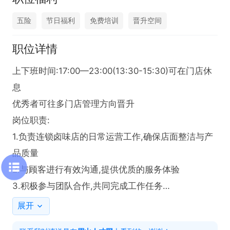
五险
节日福利
免费培训
晋升空间
职位详情
上下班时间:17:00—23:00(13:30-15:30)可在门店休
息

优秀者可往多门店管理方向晋升

岗位职责:

1.负责连锁卤味店的日常运营工作,确保店面整洁与产
品质量

2.与顾客进行有效沟通,提供优质的服务体验

3.积极参与团队合作,共同完成工作任务

任职要求:

展开
1.具备良好的沟通能力和服务意识,能够处理顾客咨询
