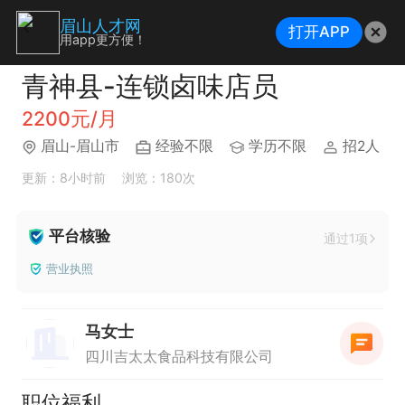
眉山人才网
打开APP
用app更方便！
青神县-连锁卤味店员
2200元/月
眉山-眉山市
经验不限
学历不限
招2人
更新：8小时前
浏览：180次
平台核验
通过1项
营业执照
马女士
四川吉太太食品科技有限公司
职位福利