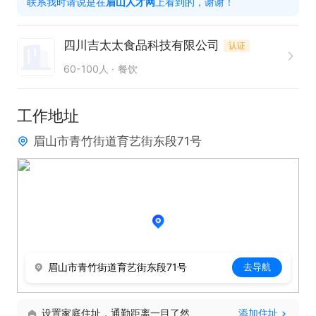
联系我时请说是在
眉山人才网
上看到的，谢谢！
2.能够适应快节奏的工作环境,保持工作效率

3.有团队合作精神,能够与同事协作。

四川吉太太食品科技有限公司
认证
4、有过相关经验优先录取
60-100人
餐饮
工作地址
眉山市青竹街道育艺街东段71号
眉山市青竹街道育艺街东段71号
去导航
设置家庭住址，通勤距离一目了然
添加住址