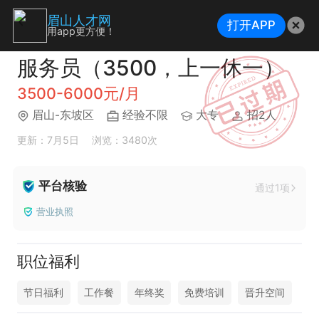
眉山人才网
打开APP
用app更方便！
服务员（3500，上一休一）
3500-6000元/月
眉山-东坡区
经验不限
大专
招2人
更新：7月5日
浏览：3480次
平台核验
通过1项
营业执照
职位福利
节日福利
工作餐
年终奖
免费培训
晋升空间