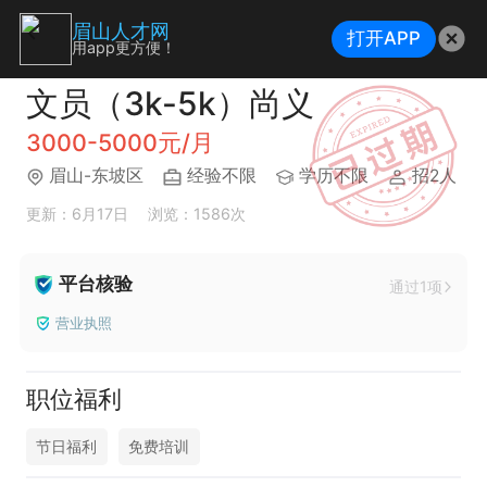
眉山人才网
打开APP
用app更方便！
文员（3k-5k）尚义
3000-5000元/月
眉山-东坡区
经验不限
学历不限
招2人
更新：6月17日
浏览：1586次
平台核验
通过1项
营业执照
职位福利
节日福利
免费培训