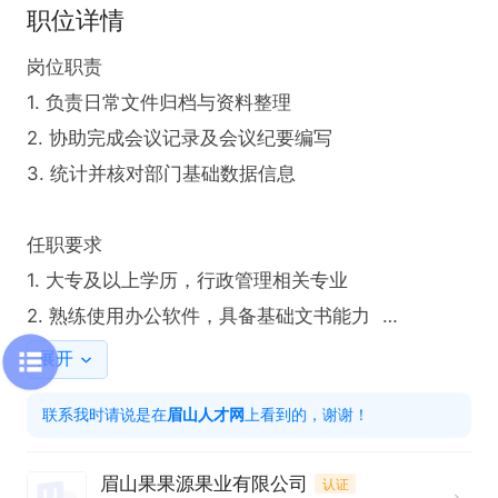
职位详情
岗位职责  

1. 负责日常文件归档与资料整理  

2. 协助完成会议记录及会议纪要编写  

3. 统计并核对部门基础数据信息  

任职要求  

1. 大专及以上学历，行政管理相关专业  

2. 熟练使用办公软件，具备基础文书能力  

3. 具备良好沟通协调能力，有文职经验者优先  

展开
薪资福利：3000-5000/月
联系我时请说是在
眉山人才网
上看到的，谢谢！
眉山果果源果业有限公司
认证