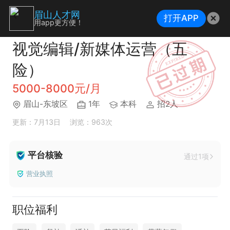
眉山人才网
打开APP
用app更方便！
视觉编辑/新媒体运营（五
险）
5000-8000元/月
眉山-东坡区
1年
本科
招2人
更新：7月13日
浏览：963次
平台核验
通过1项
营业执照
职位福利