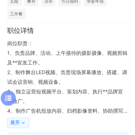
五险
餐补
话补
节日福利
带薪年假
工作餐
职位详情
岗位职责：

1、负责品牌、活动、上午接待的摄影摄像、视频剪辑
及**宣发工作。

2、制作舞台LED视频、负责现场屏幕播放、搭建、调
试会议音响、视频设备。

3、独立运营短视频平台、策划内容、执行**品牌宣
传推广。

4、制作广告机投放内容、归档影像资料、协助撰写
视频创意及活动策划方案。

展开
5、配合活动落地执行、协助晚上部门制度、完成跨