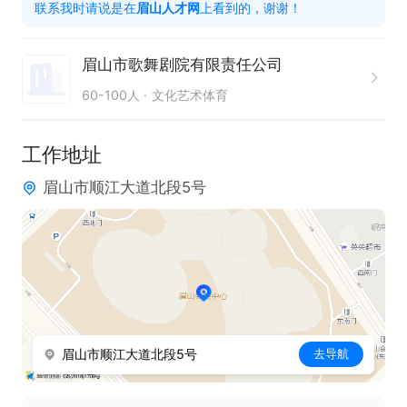
联系我时请说是在
眉山人才网
上看到的，谢谢！
部门协作及日常综合事务。

任职要求：

眉山市歌舞剧院有限责任公司
1、影视编导、数字媒体新媒体等相关专业、熟悉使用
60-100人
文化艺术体育
PR、AE可独立完成拍摄剪辑。

2、熟悉各大短视频平台运营规则、具备内容策划能
工作地址
力。

眉山市顺江大道北段5号
3、了解舞台LED、音视频设备基础调试、有演出、活
动现场经验优先。

4、网感好，有创意，可高效产出贴合品牌调性的宣
传内容。

5、工作细致负责、抗压能力强、可配合活动时间加
班。
眉山市顺江大道北段5号
去导航