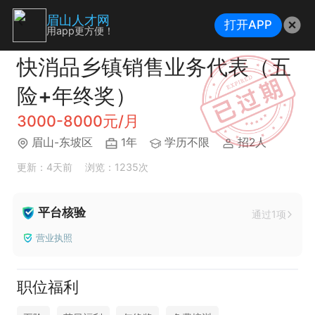
眉山人才网
打开APP
用app更方便！
快消品乡镇销售业务代表（五
险+年终奖）
3000-8000元/月
眉山-东坡区
1年
学历不限
招2人
更新：4天前
浏览：1235次
平台核验
通过1项
营业执照
职位福利