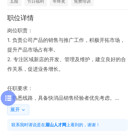
五险
节日福利
年终奖
免费培训
职位详情
岗位职责：

1. 负责公司产品的销售与推广工作，积极开拓市场，
提升产品市场占有率。

2. 专注区域新店的开发、管理及维护，建立良好的合
作关系，促进业务增长。

任职要求：

1. 熟悉线路，具备快消品销售经验者优先考虑。

2. 须熟练掌握驾驶技能，以便更好地开展业务工作。

展开
联系我时请说是在
眉山人才网
上看到的，谢谢！
薪资待遇：
