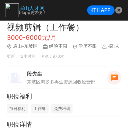
眉山人才网
打开APP
用app更方便！
视频剪辑（工作餐）
3000-6000元/月
眉山-东坡区
经验不限
学历不限
招1人
更新：12小时前
浏览：970次
段先生
东坡区淘多多再生资源回收经营部
职位福利
节日福利
工作餐
免费培训
职位详情