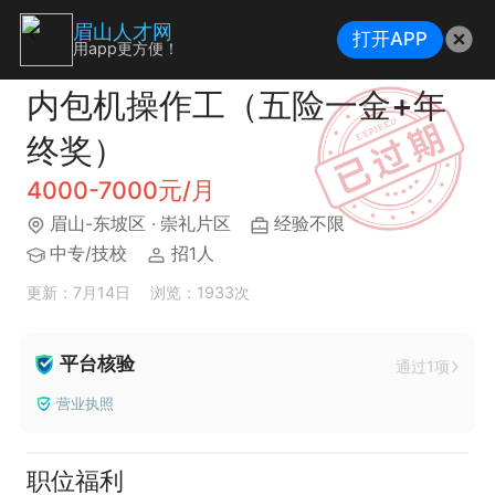
眉山人才网
打开APP
用app更方便！
内包机操作工（五险一金+年
终奖）
4000-7000元/月
眉山-东坡区
· 崇礼片区
经验不限
中专/技校
招1人
更新：7月14日
浏览：1933次
平台核验
通过1项
营业执照
职位福利