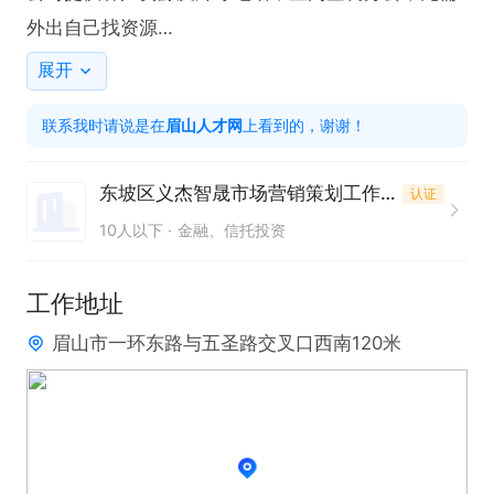
外出自己找资源

公司管理人性化，办公氛围好，晋升空间大

展开
工作时间：

联系我时请说是在
眉山人才网
上看到的，谢谢！
上午9:00-12:30，下午14:00-18:00，朝九晚六，周
末双休不加班

东坡区义杰智晟市场营销策划工作室
认证
任职要求：

10人以下
金融、信托投资
会基础的电脑办公操作

有一定良好的沟通能力
工作地址
眉山市一环东路与五圣路交叉口西南120米