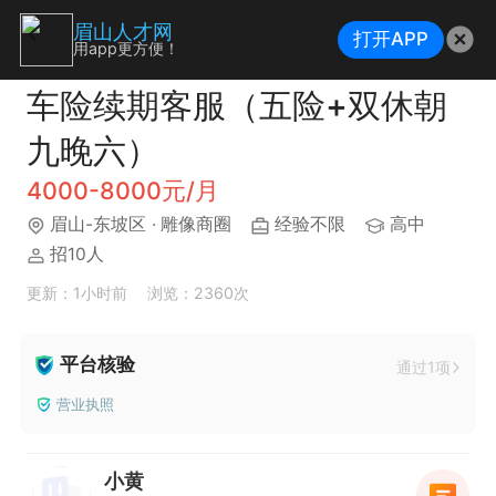
眉山人才网
打开APP
用app更方便！
车险续期客服（五险+双休朝
九晚六）
4000-8000元/月
眉山-东坡区
· 雕像商圈
经验不限
高中
招10人
更新：1小时前
浏览：2360次
平台核验
通过1项
营业执照
小黄