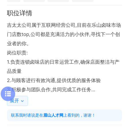
职位详情
吉太太公司属于互联网经营公司,目前在乐山卤味市场
门店数top,公司都是充满活力的小伙伴,寻找下一个创
业者的你。

岗位职责:

1.负责连锁卤味店的日常运营工作,确保店面整洁与产
品质量

2.与顾客进行有效沟通,提供优质的服务体验

3.积极参与团队合作,共同完成工作任务

任职要求:

展开
1.具备良好的沟通能力和服务意识,能够处理顾客咨询

联系我时请说是在
眉山人才网
上看到的，谢谢！
2.能够适应快节奏的工作环境,保持工作效率

3.有团队合作精神,能够与同事协作。
