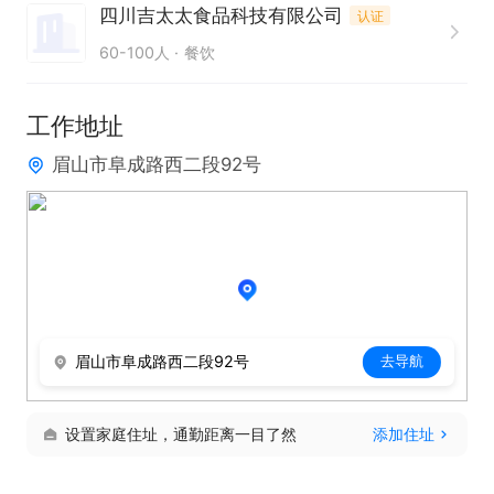
四川吉太太食品科技有限公司
认证
4、有过相关经验优先录取

60-100人
餐饮
5、门店可就近安排哦

薪资范围:3000-4000元/月

工作地址
发薪日期:15日

眉山市阜成路西二段92号
提成方式:销售额提成;
眉山市阜成路西二段92号
去导航
设置家庭住址，通勤距离一目了然
添加住址