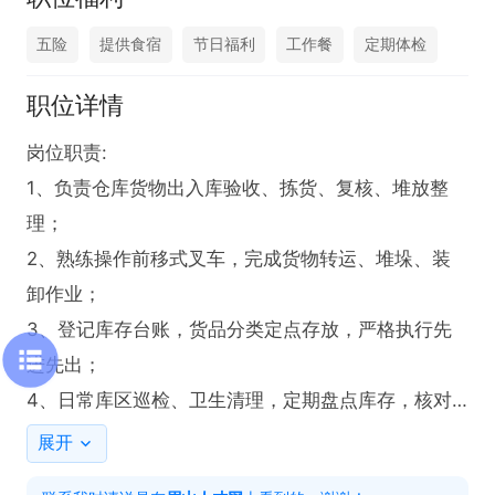
五险
提供食宿
节日福利
工作餐
定期体检
职位详情
岗位职责: 

1、负责仓库货物出入库验收、拣货、复核、堆放整
理；

2、熟练操作前移式叉车，完成货物转运、堆垛、装
卸作业；

3、登记库存台账，货品分类定点存放，严格执行先
进先出；

4、日常库区巡检、卫生清理，定期盘点库存，核对
账实数据；

展开
5、遵守仓库安全管理规定，服从工作安排，完成上