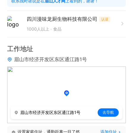
联系我时请说是在
眉山人才网
上看到的，谢谢！
级交办临时工作。 

任职要求:

四川漫味龙厨生物科技有限公司
认证
1、有仓库工作经验优先，熟练驾驶高位叉车；

1000人以上
食品
2.  有高位叉车证优先；

3、做事踏实细心、责任心强，能吃苦耐劳，服从管
工作地址
理。

眉山市经济开发区东区通江路1号
工作时间 ：8:30-17:30

休息方式：轮休制
眉山市经济开发区东区通江路1号
去导航
设置家庭住址，通勤距离一目了然
添加住址