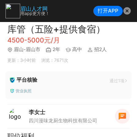
眉山人才网
打开APP
用app更方便！
库管（五险+提供食宿）
4500-5000元/月
眉山-眉山市
2年
高中
招2人
更新：3小时前
浏览：7671次
平台核验
通过1项
营业执照
李女士
四川漫味龙厨生物科技有限公司
职位福利