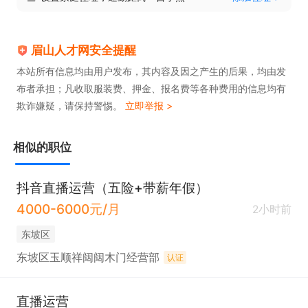
4。轻松愉悦的工作氛围，扁平化管理模式。

眉山人才网安全提醒
5。招3人，招满即止！

本站所有信息均由用户发布，其内容及因之产生的后果，均由发
布者承担；凡收取服装费、押金、报名费等各种费用的信息均有
5。须面试！
欺诈嫌疑，请保持警惕。
立即举报 >
相似的职位
抖音直播运营（五险+带薪年假）
4000-6000元/月
2小时前
东坡区
东坡区玉顺祥闼闼木门经营部
认证
直播运营