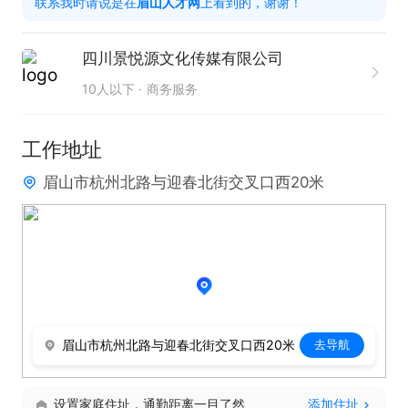
联系我时请说是在
眉山人才网
上看到的，谢谢！
任职要求

1。大专及以上学历，有娱乐主播招聘经验优先。

四川景悦源文化传媒有限公司
2。熟悉娱乐行业招聘特点，掌握主播候选人画像，
10人以下
商务服务
能够精准匹配岗位需求。

3。具备优秀的沟通表达，以及较强的抗压能力和目
工作地址
标感。4。熟练使用各类招聘平台及办公软件。

眉山市杭州北路与迎春北街交叉口西20米
福利待遇

1。底薪2500元+招聘提成+流水提成+全勤奖，综合
月薪3000元起。

带薪试岗期15天，有主播入职即为转正。2。早九晚
六，

2。带薪年假，定期团建等。

眉山市杭州北路与迎春北街交叉口西20米
去导航
3。清晰的职业发展路径，完善的岗前培训与在职提
升体系。

设置家庭住址，通勤距离一目了然
添加住址