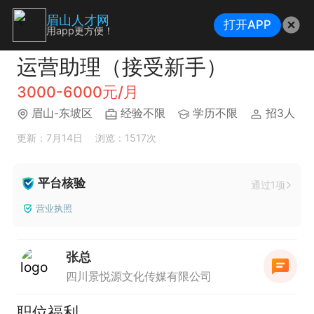
眉山人才网
打开APP
用app更方便！
运营助理（接受新手）
3000-6000元/月
眉山-东坡区
经验不限
学历不限
招3人
更新：7月14日
浏览：1517次
平台核验
通过1项
营业执照
张总
四川景悦源文化传媒有限公司
职位福利