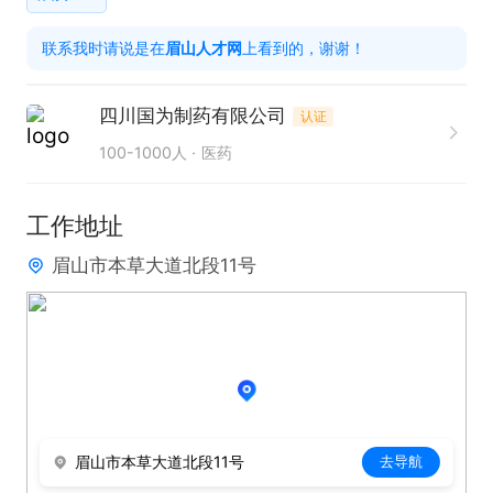
验，具有医药/化工工作经验者优先。

联系我时请说是在
眉山人才网
上看到的，谢谢！
2、身体健康，做事踏实，有责任心，有较强的沟通
能力；
四川国为制药有限公司
认证
100-1000人
医药
工作地址
眉山市本草大道北段11号
眉山市本草大道北段11号
去导航