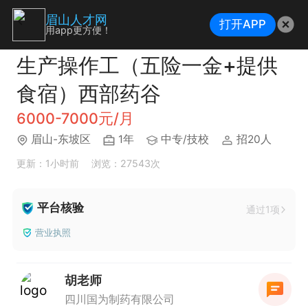
眉山人才网
打开APP
用app更方便！
生产操作工（五险一金+提供
食宿）西部药谷
6000-7000元/月
眉山-东坡区
1年
中专/技校
招20人
更新：1小时前
浏览：27543次
平台核验
通过1项
营业执照
胡老师
四川国为制药有限公司