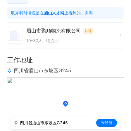
1. 身体健康，具备良好的身体素质和抗压能力，能够
联系我时请说是在
眉山人才网
上看到的，谢谢！
适应凌晨工作时段。

2. 需自带托板车或者大面包车，确保配送工作顺利开
眉山市聚顺物流有限公司
认证
展。

10-30人
物流业
3. 拥有相关配送工作经验者优先考虑，熟悉配送流程
和路线者更佳。

工作地址
4. 具备较强的责任心和服务意识，能够保障货物安
四川省眉山市东坡区G245
全、及时送达。

5. 可接受免费培训，有意愿在配送领域长期发展，追
求晋升空间。

本岗位提供免费培训及广阔的晋升空间，诚邀有志于
投身配送行业的人士加入，共同开启事业新篇章！在
四川省眉山市东坡区G245
去导航
这里，你将凭借自身努力收获理想收入，实现职业价