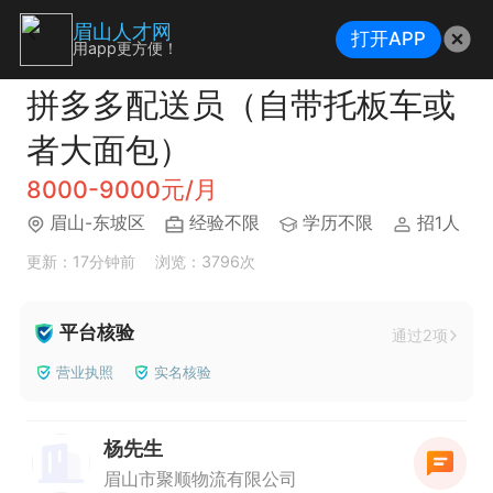
眉山人才网
打开APP
用app更方便！
拼多多配送员（自带托板车或
者大面包）
8000-9000元/月
眉山-东坡区
经验不限
学历不限
招1人
更新：17分钟前
浏览：3796次
平台核验
通过2项
营业执照
实名核验
杨先生
眉山市聚顺物流有限公司