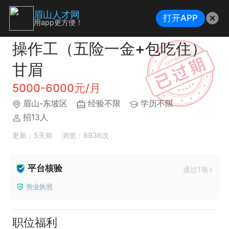
眉山人才网
打开APP
用app更方便！
操作工（五险一金+包吃住）
甘眉
5000-6000元/月
眉山-东坡区
经验不限
学历不限
招13人
更新：5天前
浏览：8936次
平台核验
通过1项
营业执照
职位福利