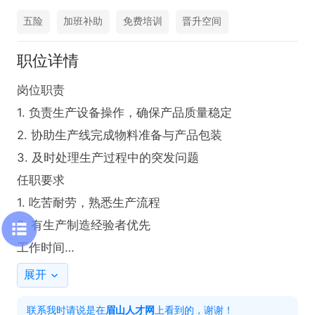
五险
加班补助
免费培训
晋升空间
职位详情
岗位职责

1. 负责生产设备操作，确保产品质量稳定

2. 协助生产线完成物料准备与产品包装

3. 及时处理生产过程中的突发问题

任职要求

1. 吃苦耐劳，熟悉生产流程

2. 有生产制造经验者优先

工作时间

8小时三班倒、购买五险一金、包吃住
展开
联系我时请说是在
眉山人才网
上看到的，谢谢！