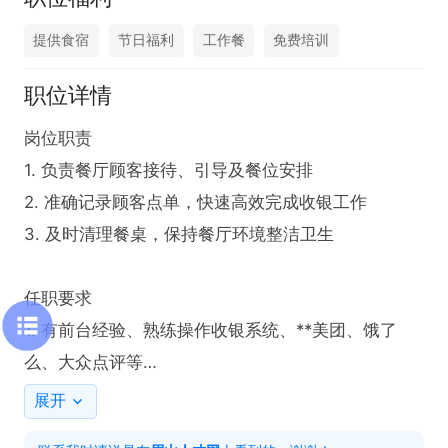
提供食宿
节日福利
工作餐
免费培训
职位详情
岗位职责

1. 负责餐厅顾客接待、引导及餐位安排

2. 准确记录顾客点单，快速高效完成收银工作

3. 及时清理餐桌，保持餐厅环境整洁卫生

任职要求

1. 有前台经验、熟练操作收银系统、**美团、饿了
么、大众点评等

2. 具备良好沟通能力，能热情接待顾客

展开
3. 工作认真负责，有较强的服务意识