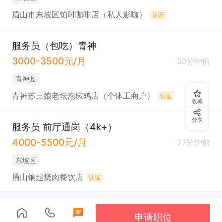
眉山市东坡区铂时咖啡店（私人影咖）
认证
服务员（包吃）青神
3000-3500元/月
50分钟前
青神县
青神苏三娘老坛泡椒鸡店（个体工商户）
认证
收藏
分享
服务员 前厅通岗（4k+）
4000-5500元/月
27分钟前
东坡区
眉山饷起烧肉餐饮店
认证
申请职位