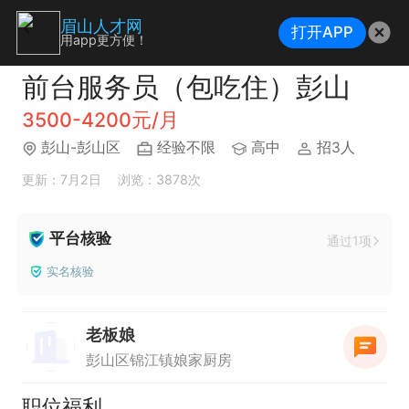
眉山人才网
打开APP
用app更方便！
前台服务员（包吃住）彭山
3500-4200元/月
彭山-彭山区
经验不限
高中
招3人
更新：7月2日
浏览：3878次
平台核验
通过1项
实名核验
老板娘
彭山区锦江镇娘家厨房
职位福利