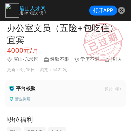
眉山人才网
打开APP
用app更方便！
办公室文员（五险+包吃住）
宜宾
4000元/月
眉山-东坡区
经验不限
学历不限
招1人
更新：6月15日
浏览：5422次
平台核验
通过1项
营业执照
职位福利