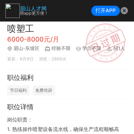
眉山人才网
打开APP
用app更方便！
喷塑工
6000-8000元/月
眉山-东坡区
经验不限
学历不限
招1人
更新：6月9日
浏览：2869次
职位福利
节日福利
免费培训
职位详情
岗位职责：

1. 熟练操作喷塑设备流水线，确保生产流程顺畅高