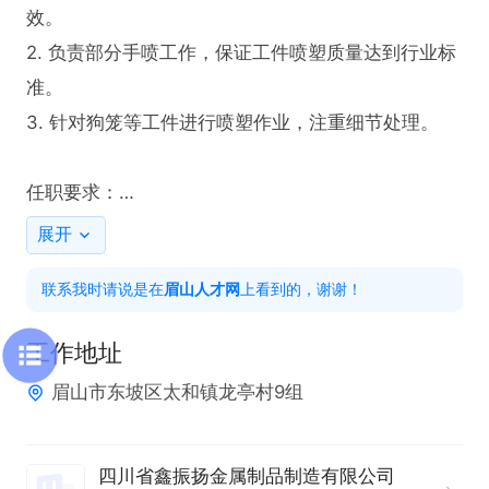
效。

2. 负责部分手喷工作，保证工件喷塑质量达到行业标
准。

3. 针对狗笼等工件进行喷塑作业，注重细节处理。

任职要求：

1. 熟悉喷塑设备流水线操作流程，具备实际操作经
展开
验。

联系我时请说是在
眉山人才网
上看到的，谢谢！
2. 掌握手喷技能，能够独立完成手喷工作任务。

3. 对狗笼等工件喷塑有一定了解，能够保证喷塑效
工作地址
果。

眉山市东坡区太和镇龙亭村9组
福利待遇：享有节日福利，提供免费培训，助力员工
提升专业技能，在职业发展道路上不断进步。
四川省鑫振扬金属制品制造有限公司