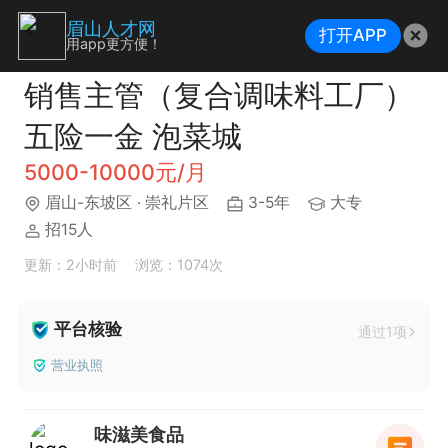
眉山人才网
打开APP
用app更方便！
销售主管（复合调味料工厂）
五险一金 泡菜城
5000-10000元/月
眉山-东坡区
· 崇礼片区
3-5年
大专
招15人
更新：2小时前
浏览：1074次
平台核验
通过1项
营业执照
味滋美食品