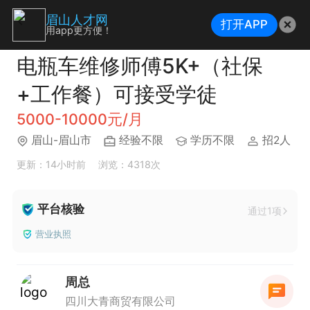
眉山人才网
打开APP
用app更方便！
电瓶车维修师傅5K+（社保
+工作餐）可接受学徒
5000-10000元/月
眉山-眉山市
经验不限
学历不限
招2人
更新：14小时前
浏览：4318次
平台核验
通过1项
营业执照
周总
四川大青商贸有限公司