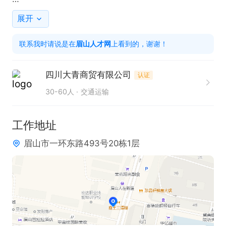
任职要求：

展开
1. 具备电瓶车维修相关技能与经验。

联系我时请说是在
眉山人才网
上看到的，谢谢！
2. 能够熟练运用汽车维护工艺规范和修理技术标准。

3. 拥有敏锐的观察力，可及时发现安全关键部位的问
四川大青商贸有限公司
认证
题。

30-60人
交通运输
有意向可电话联系沟通
工作地址
眉山市一环东路493号20栋1层