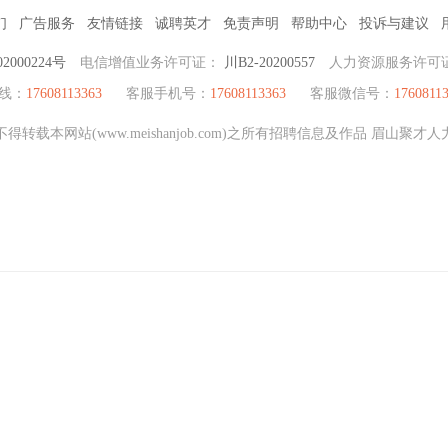
们
广告服务
友情链接
诚聘英才
免责声明
帮助中心
投诉与建议
2000224号
电信增值业务许可证：
川B2-20200557
人力资源服务许可
热线：
17608113363
客服手机号：
17608113363
客服微信号：
1760811
转载本网站(www.meishanjob.com)之所有招聘信息及作品 眉山聚