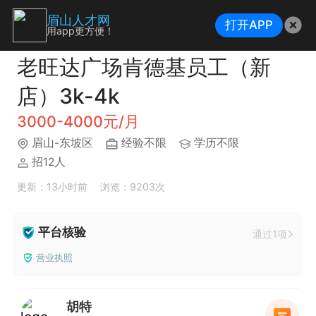
眉山人才网
打开APP
用app更方便！
老旺达广场肯德基员工（新
店）3k-4k
3000-4000元/月
眉山-东坡区
经验不限
学历不限
招12人
更新：13小时前
浏览：9203次
平台核验
通过1项
营业执照
胡特