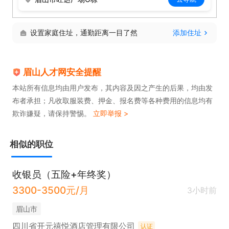
3. 法定节假日享受加班薪资，全职可享多种带薪假
期。

设置家庭住址，通勤距离一目了然
添加住址
4. 学生临时工可提供实习证明，体验成熟管理运作模
式，有广阔发展空间。

眉山人才网安全提醒
5. 享有高颜值工作环境，免费提供时尚制服，店内设
本站所有信息均由用户发布，其内容及因之产生的后果，均由发
施齐全。薪资 3k-4k 。
布者承担；凡收取服装费、押金、报名费等各种费用的信息均有
欺诈嫌疑，请保持警惕。
立即举报 >
相似的职位
收银员（五险+年终奖）
3300-3500元/月
3小时前
眉山市
四川省开元禧悦酒店管理有限公司
认证