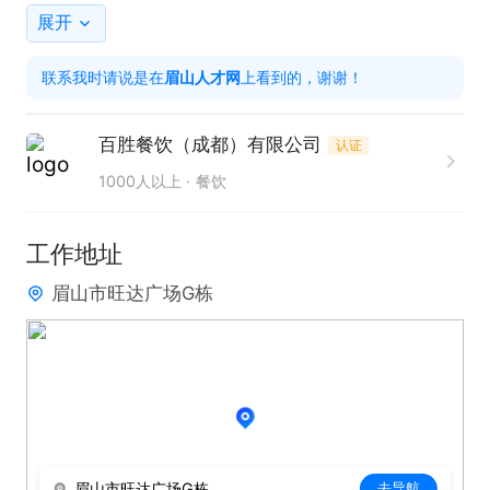
任职要求

展开
1. 具备良好的服务意识与沟通能力，能热情接待顾
联系我时请说是在
眉山人才网
上看到的，谢谢！
客。

2. 拥有较强的责任心，工作认真细致，注重细节。

百胜餐饮（成都）有限公司
认证
3. 可适应活跃排班，根据餐厅需求合理安排工作时
1000人以上
餐饮
间。

工作地址
工作时间

眉山市旺达广场G栋
工作时间自由，长短期均可，根据个人空闲时间和餐
厅需求排班，5-8小时均可。

福利待遇

1. 无试用期，无押金。

2. 上班员工享受企业内部专享特惠员工餐。

眉山市旺达广场G栋
去导航