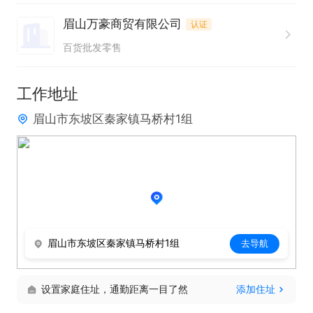
眉山万豪商贸有限公司
认证
薪资待遇：

百货批发零售
每月工资 3000 - 10000 元，提成按销售额的百分之
十至百分之二十计算，另有油钱补贴，公司全额购买
工作地址
五险。
眉山市东坡区秦家镇马桥村1组
眉山市东坡区秦家镇马桥村1组
去导航
设置家庭住址，通勤距离一目了然
添加住址