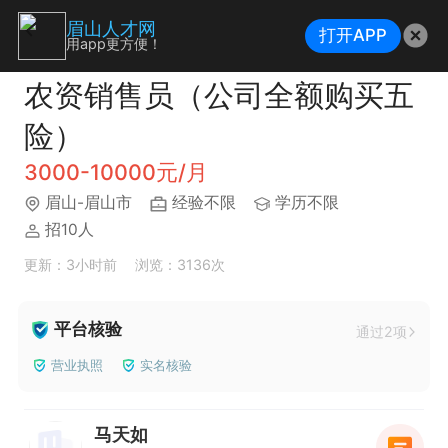
眉山人才网
打开APP
用app更方便！
农资销售员（公司全额购买五
险）
3000-10000元/月
眉山-眉山市
经验不限
学历不限
招10人
更新：3小时前
浏览：3136次
平台核验
通过2项
营业执照
实名核验
马天如