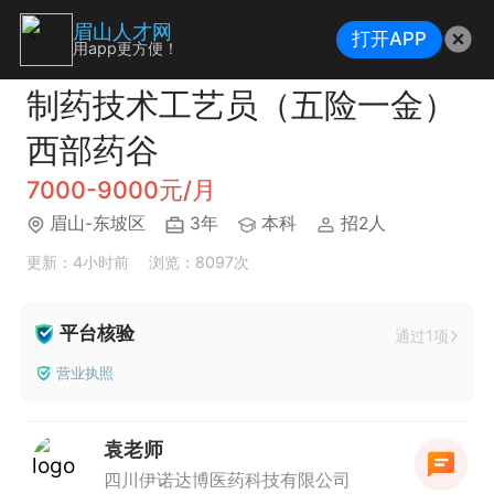
眉山人才网
打开APP
用app更方便！
制药技术工艺员（五险一金）
西部药谷
7000-9000元/月
眉山-东坡区
3年
本科
招2人
更新：4小时前
浏览：8097次
平台核验
通过1项
营业执照
袁老师
四川伊诺达博医药科技有限公司