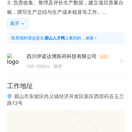
3. 负责收集、整理及评价生产数据，建立项目质量台
账，撰写生产总结与生产成本核算等工作。

4. 提交并跟踪物料采购，负责物料小试验证及生产时
展开
的物料核对。

联系我时请说是在
眉山人才网
上看到的，谢谢！
5. 配合完成项目工艺优化梳理，负责工艺优化实验并
及时准确报告相关情况，进行总结。

四川伊诺达博医药科技有限公司
认证
6. 对生产现场操作人员开展技术培训与指导，提升生
100-1000人
医药
产技术水平，确保产品质量稳定。

7. 协助采购筛选供应商，提供可靠的小试评价。

工作地址
8. 主动发起项目启动会、问题讨论会及总结会。

眉山市东坡区尚义镇经济开发区新区西部药谷玉兰
9. 完成部门领导交办的其他任务。

路13号
任职要求：

1. 本科及以上学历，有机化学、药学等相关专业。
