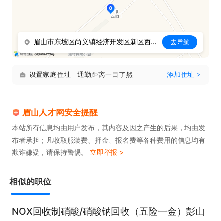
2. 具备2-3年相关工作经验。

3. 拥有工艺优化、项目生产、工厂生产技术经历。

4. 性格外向稳重，主动性强，具备良好抗压能力。
眉山市东坡区尚义镇经济开发区新区西部药谷玉兰路13号
去导航
设置家庭住址，通勤距离一目了然
添加住址
眉山人才网安全提醒
本站所有信息均由用户发布，其内容及因之产生的后果，均由发
布者承担；凡收取服装费、押金、报名费等各种费用的信息均有
欺诈嫌疑，请保持警惕。
立即举报 >
相似的职位
NOX回收制硝酸/硝酸钠回收（五险一金）彭山