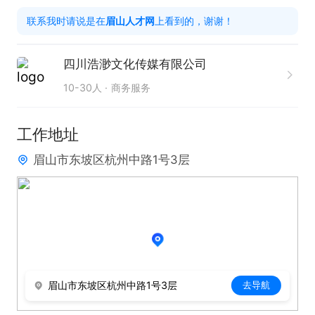
1. 具备标准的普通话表达能力，情商较高，阅历丰
联系我时请说是在
眉山人才网
上看到的，谢谢！
富，性格开朗，适应能力强，学习意愿强烈，能够带
妆直播。

四川浩渺文化传媒有限公司
2. 不断追求自我提升，拥有出色的沟通技巧，积极配
10-30人
商务服务
合运营工作，踊跃参与公司提供的培训。

工作地址
工作时间：

眉山市东坡区杭州中路1号3层
工作时间可自行调整。
眉山市东坡区杭州中路1号3层
去导航