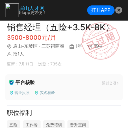
眉山人才网
打开APP
用app更方便！
销售经理（五险+3.5K-8K）
3500-8000元/月
眉山-东坡区
· 三苏祠商圈
1年
高中
招1人
更新：7月11日
浏览：735次
平台核验
通过2项
营业执照
实名核验
职位福利
五险
工作餐
免费培训
晋升空间