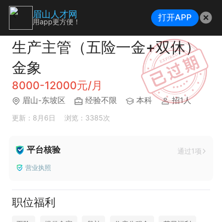
眉山人才网
打开APP
用app更方便！
生产主管（五险一金+双休）
金象
8000-12000元/月
眉山-东坡区
经验不限
本科
招1人
更新：8月6日
浏览：3385次
平台核验
通过1项
营业执照
职位福利