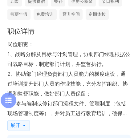
五险
提供食宿
餐补
住房公积金
节日福利
带薪年假
免费培训
晋升空间
定期体检
职位详情
岗位职责：

1、战略分解及目标与计划管理，协助部门经理根据公
司战略目标，制定部门计划，并监督执行。

2、协助部门经理负责部门人员能力的梯度建设，通
过培训提升部门人员的作业技能，充分发挥组织、协
调和监督职能，做好部门人员保留；

3、参与编制或修订部门流程文件、管理制度（包括
现场管理制度等），并对员工进行教育培训，确保流
程、规章制度的有效运行；

展开
4、全面负责车间的管理工作，是车间生产产量、质