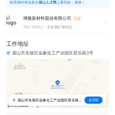
联系我时请说是在
眉山人才网
上看到的，谢谢！
量、安全的直接责任人；

3.按照生产计划，组织实施生产作业：将生产计划分
博雅新材料股份有限公司
认证
解到所属各生产班组及工序，明确各项生产目标任
100-1000人
非金属矿物制品
务，安排好日常生产工作，确保生产的各项指标能按
时按质完成（包括：产量、质量、及物料损耗指标
工作地址
等）；

眉山市东坡区金象化工产业园区君乐路3号
4.生产过程进度控制:跟进及控制生产进度,对生产异常
及时反馈、并主持或协调处理；

5.生产成本控制：严控车间物料领用及使用，杜绝浪
费；

任职资格：

1、本科及以上学历，机械、材料专业为佳；

眉山市东坡区金象化工产业园区君乐路3号
去导航
2、专业知识、技能：熟悉电脑办公软件，熟悉机械
加工（切割、研磨、抛光工艺），对工作认真负责。
