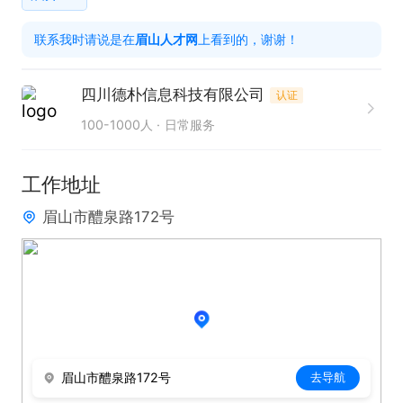
1. 吃苦耐劳，责任心强，具备良好的安全意识，此为
联系我时请说是在
眉山人才网
上看到的，谢谢！
保障工作质量与安全的关键。

2. 身体健康，无不良嗜好，入职后需办理健康证（站
四川德朴信息科技有限公司
认证
点可安排），这是行业基本要求。

100-1000人
日常服务
3. 熟练掌握电动车骑行技能，能熟练运用智能手机，
以确保高效完成配送任务。

工作地址
眉山市醴泉路172号
本岗位为送餐员站点直聘，提供社保补贴，还给予车
住、交通补助、加班补助以及节日福利，诚邀有志之
士加入！
眉山市醴泉路172号
去导航