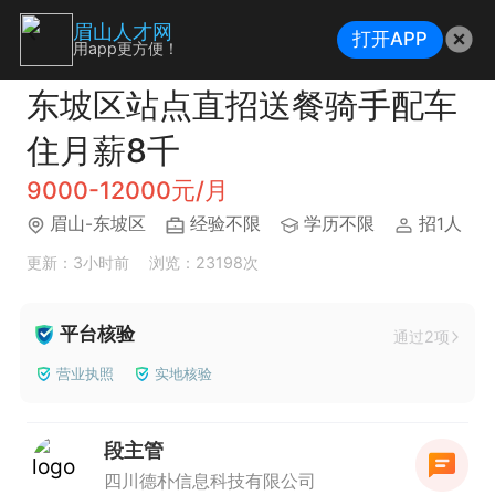
眉山人才网
打开APP
用app更方便！
东坡区站点直招送餐骑手配车
住月薪8千
9000-12000元/月
眉山-东坡区
经验不限
学历不限
招1人
更新：3小时前
浏览：23198次
平台核验
通过2项
营业执照
实地核验
段主管
四川德朴信息科技有限公司