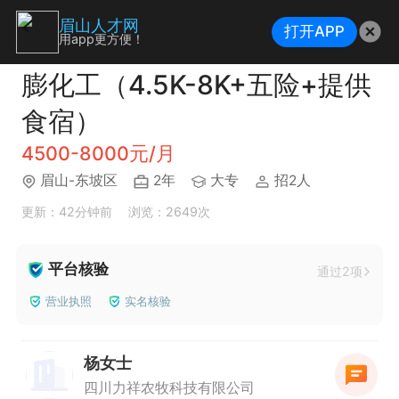
眉山人才网
打开APP
用app更方便！
膨化工（4.5K-8K+五险+提供
食宿）
4500-8000元/月
眉山-东坡区
2年
大专
招2人
更新：42分钟前
浏览：2649次
平台核验
通过2项
营业执照
实名核验
杨女士
四川力祥农牧科技有限公司