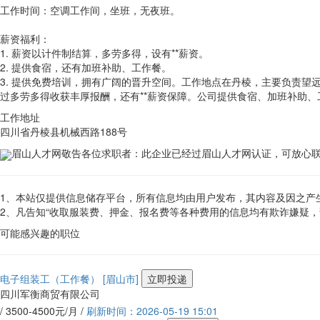
工作时间：空调工作间，坐班，无夜班。
薪资福利：
1. 薪资以计件制结算，多劳多得，设有**薪资。
2. 提供食宿，还有加班补助、工作餐。
3. 提供免费培训，拥有广阔的晋升空间。工作地点在丹棱，主要负责
过多劳多得收获丰厚报酬，还有**薪资保障。公司提供食宿、加班补助
工作地址
四川省丹棱县机械西路188号
眉山人才网敬告各位求职者：此企业已经过眉山人才网认证，可放心
1、本站仅提供信息储存平台，所有信息均由用户发布，其内容及因之产
2、凡告知“收取服装费、押金、报名费等各种费用的信息均有欺诈嫌疑
可能感兴趣的职位
电子组装工（工作餐）
[眉山市]
立即投递
四川军衡商贸有限公司
/ 3500-4500元/月 /
刷新时间：2026-05-19 15:01