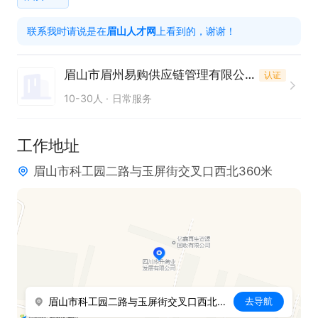
1. 熟练掌握三轮车驾驶技能，持有D照，或C1D照，
联系我时请说是在
眉山人才网
上看到的，谢谢！
这是岗位必备条件。

2. 具备同行送货从业经验者优先考虑，丰富经验有助
眉山市眉州易购供应链管理有限公司
认证
于更好地完成工作。

10-30人
日常服务
3. 工作认真负责，有较强的责任心，确保货物配送的
准确性和及时性。

工作地址
4. 具备良好的服务意识，能够为客户提供优质的送货
眉山市科工园二路与玉屏街交叉口西北360米
服务。

本岗位提供五险、节日福利以及免费培训，工作地点
在科工园。
眉山市科工园二路与玉屏街交叉口西北360米
去导航