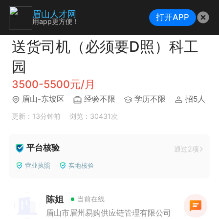
眉山人才网
打开APP
用app更方便！
送货司机（必须要D照）科工
园
3500-5500元/月
眉山-东坡区
经验不限
学历不限
招5人
更新：13分钟前
浏览：30431次
平台核验
通过2项
营业执照
实地核验
陈姐
当前在线
眉山市眉州易购供应链管理有限公司