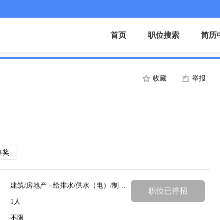
首页
职位搜索
简历
收藏
举报
终奖
建筑/房地产 - 给排水/供水（电）/制冷/暖通
职位已停招
1人
不限