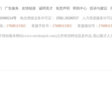
们
广告服务
友情链接
诚聘英才
免责声明
帮助中心
投诉与建议
2000224号
电信增值业务许可证：
川B2-20200557
人力资源服务许可
热线：
17608113363
客服手机号：
17608113363
客服微信号：
1760811
转载本网站(www.meishanjob.com)之所有招聘信息及作品 眉山聚