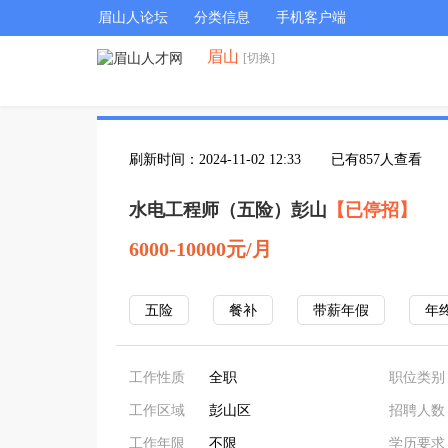
眉山人论坛
分类信息
手机客户端
眉山
[切换]
刷新时间：2024-11-02 12:33
已有857人查看
水电工程师（五险）彭山
【已停招】
6000-10000元/月
五险
餐补
带薪年假
年
工作性质
全职
职位类别
工作区域
彭山区
招聘人数
工作年限
不限
学历要求