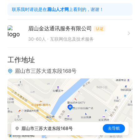
2. 性格开朗大方，能营造积极的沟通氛围。

联系我时请说是在
眉山人才网
上看到的，谢谢！
3. 拥有较好的应变能力，可**应对各种突发情况。

4. 有无经验均可，公司将提供全面的岗前培训与技能
眉山金达通讯服务有限公司
认证
培训。

30-60人
互联网信息及技术服务
工作时间：

工作地址
9:00 - 18:00（早九晚六），法定假日正常休

眉山市三苏大道东段168号
其它福利待遇：享受法定节假日正常排休、年终奖金
以及其他福利。公司为员工提供专业的岗位技能培
训、平等的晋升空间，可晋升组长、班长、主管以及
后台各岗位，还提供五险（公司全额购买）、节日福
利、带薪年假等。本职位描述仅供参考，更多职位详
眉山市三苏大道东段168号
去导航
情请咨询招聘人员，实际领取薪资以具体工资为准！