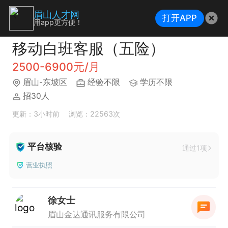
眉山人才网
打开APP
用app更方便！
移动白班客服（五险）
2500-6900元/月
眉山-东坡区
经验不限
学历不限
招30人
更新：3小时前
浏览：22563次
平台核验
通过1项
营业执照
徐女士
眉山金达通讯服务有限公司