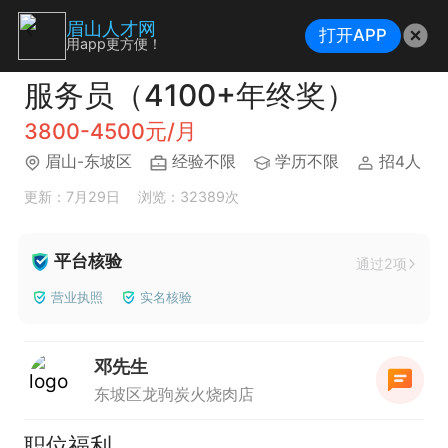
眉山人才网
打开APP
用app更方便！
服务员（4100+年终奖）
3800-4500元/月
眉山-东坡区
经验不限
学历不限
招4人
更新：7月29日
浏览：32389次
平台核验
通过2项
营业执照
实名核验
邓先生
东坡区龙驹炭火烧肉店
职位福利