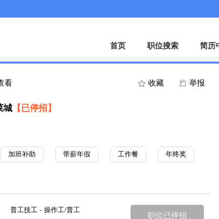
微
首页
职位搜索
简历
人查看
收藏
举报
菜城
【已停招】
加班补助
带薪年假
工作餐
年终奖
普工技工 - 操作工/普工
职位已停招